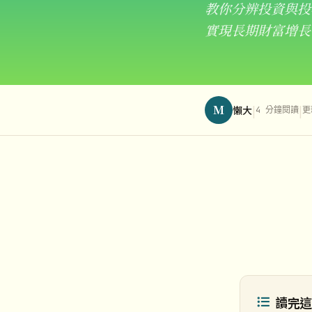
教你分辨投資與投
實現長期財富增長
M
|
|
懶大
4 分鐘閱讀
更
讀完