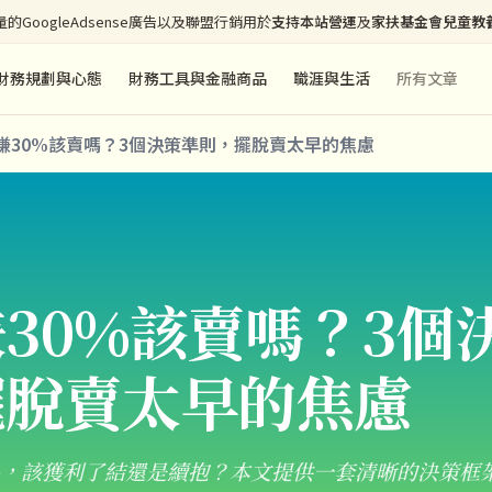
的GoogleAdsense廣告以及聯盟行銷用於
支持本站營運
及
家扶基金會兒童教
財務規劃與心態
財務工具與金融商品
職涯與生活
所有文章
賺30%該賣嗎？3個決策準則，擺脫賣太早的焦慮
30%該賣嗎？3個
擺脫賣太早的焦慮
%，該獲利了結還是續抱？本文提供一套清晰的決策框