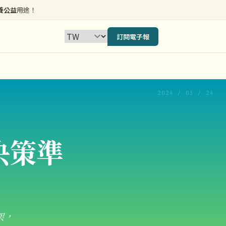
養公益
用途！
訂閱電子報
2024 / 03 / 24
決策準
架，