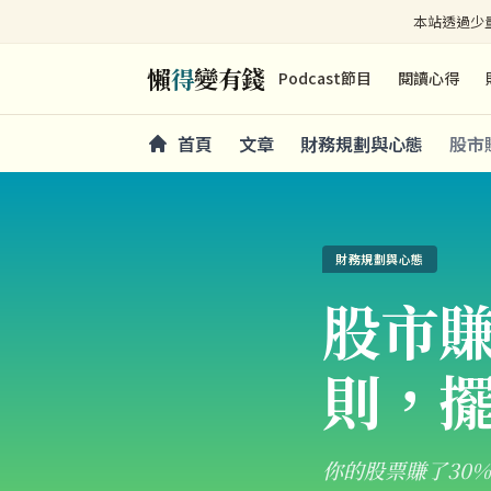
本站透過少量
懶
得
變有錢
Podcast節目
閱讀心得
首頁
文章
財務規劃與心態
股市
財務規劃與心態
股市賺
則，
你的股票賺了30