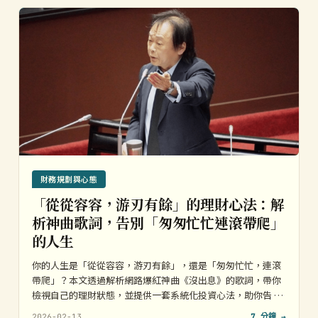
財務規劃與心態
「從從容容，游刃有餘」的理財心法：解
析神曲歌詞，告別「匆匆忙忙連滾帶爬」
的人生
你的人生是「從從容容，游刃有餘」，還是「匆匆忙忙，連滾
帶爬」？本文透過解析網路爆紅神曲《沒出息》的歌詞，帶你
檢視自己的理財狀態，並提供一套系統化投資心法，助你告 …
2026-02-13
7 分鐘 →