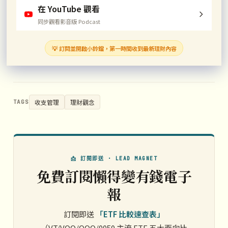
在 YouTube 觀看
同步觀看影音版 Podcast
💡 訂閱並開啟小鈴鐺，第一時間收到最新理財內容
收支管理
理財觀念
TAGS
📩 訂閱即送 · LEAD MAGNET
免費訂閱懶得變有錢電子
報
訂閱即送
「ETF 比較速查表」
（VT/VOO/QQQ/0050 主流 ETF 五大面向比