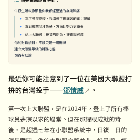
牛棚生活就像那些你我都經歷過的存錢陣痛
為了多存點錢，我還做了最痛苦的事：
記帳
直到後來我才想通，
方向比努力更重要
站上大聯盟：投資的刺激、狂喜與毀滅
你的財務規劃，不該只是一場賭博
建立大聯盟等級的財務心態
懶得有結論
最近你可能注意到了一位在美國大聯盟打
拚的台灣投手——
鄧愷威
。
第一次上大聯盟，是在2024年，登上了所有棒
球員夢寐以求的殿堂。但在那耀眼成就的背
後，是超過七年在小聯盟系統中，日復一日的