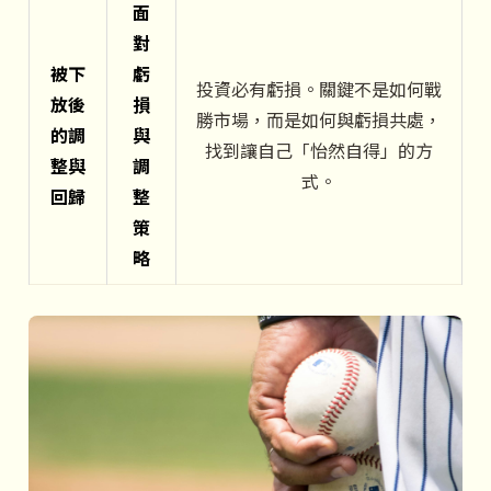
面
對
被下
虧
投資必有虧損。關鍵不是如何戰
放後
損
勝市場，而是如何與虧損共處，
的調
與
找到讓自己「怡然自得」的方
整與
調
式。
回歸
整
策
略