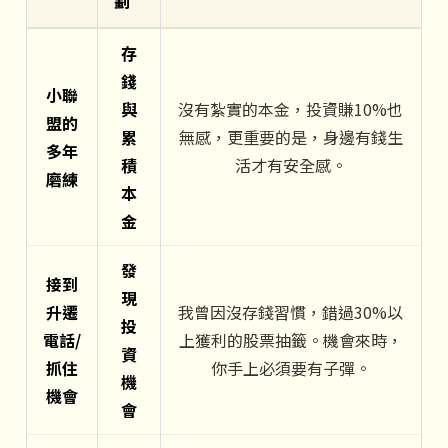
劃
存
錢
小聯
與
沒有紮實的本金，投資賺10%也
盟的
累
無感，更重要的是，身邊有錢生
多年
積
活才有安全感。
磨練
本
金
發
接到
現
升遷
我曾因沒存錢習慣，錯過30%以
投
電話/
上獲利的股票抽籤。機會來時，
資
抓住
你手上必須要有子彈。
機
機會
會