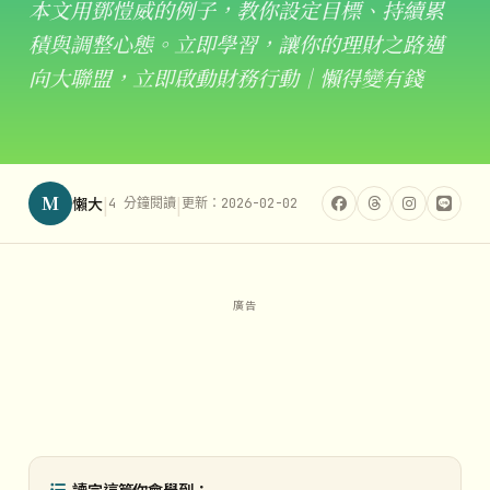
本文用鄧愷威的例子，教你設定目標、持續累
積與調整心態。立即學習，讓你的理財之路邁
向大聯盟，立即啟動財務行動｜懶得變有錢
M
|
|
懶大
4 分鐘閱讀
更新：2026-02-02
讀完這篇你會學到：