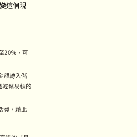
變這個現
至20%，可
金額轉入儲
是輕鬆易領的
活費，藉此