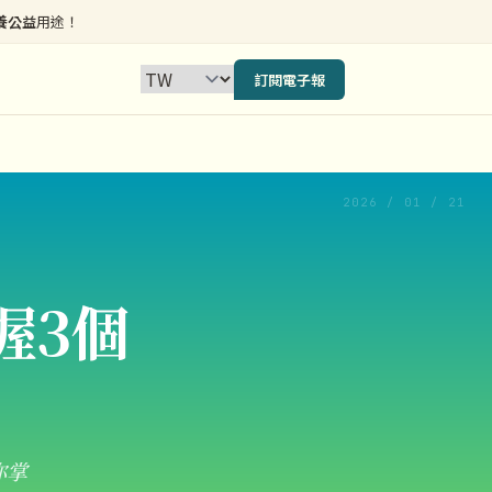
養公益
用途！
訂閱電子報
2026 / 01 / 21
握3個
你掌