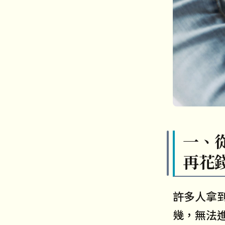
一、
再花
許多人拿
幾，無法