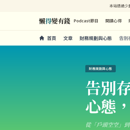
本站透過少量
懶
得
變有錢
Podcast節目
閱讀心得
首頁
文章
財務規劃與心態
告別
財務規劃與心態
告別
心態
從「戶頭空空」到