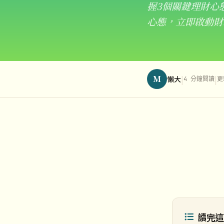
握3個關鍵理財心
心態，立即啟動財
M
|
|
懶大
4 分鐘閱讀
更
讀完