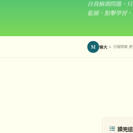
自我檢測問題。只
藍圖。點擊學習，
M
|
|
懶大
4 分鐘閱讀
更
讀完