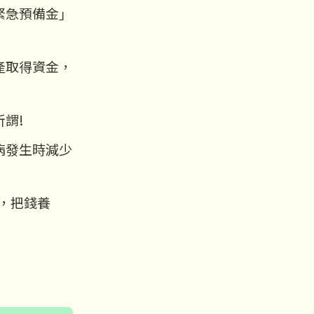
緊急預備金」
產取得資金，
謂!
病發生時減少
，把錢養