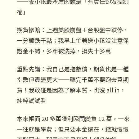
——養小孩最矛盾的就是「有責任卻沒控制
權」
期貨慘賠：上週美股崩盤＋台股盤中跌停，
一分鐘跌千點；我早上忙著送小孩沒注意保
證金不夠，多單被洗掉，損失十多萬
重點先講：我自己是指數債，期貨也是一種
指數但震盪更大——聽完千萬不要跑去買期
貨！我敢碰是因為了解本質、也沒 all in，
純粹試試看
本來帳面 20 多萬獲利瞬間變負 12 萬，一來
一往就是學費；但只要本金還在，錢就慢慢