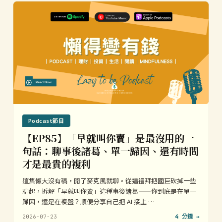
Podcast節目
【EP85】「早就叫你賣」是最沒用的一
句話：聊事後諸葛、單一歸因、還有時間
才是最貴的複利
這集懶大沒有稿，開了麥克風就聊。從這禮拜把國巨砍掉一些
聊起，拆解「早就叫你賣」這種事後諸葛——你到底是在單一
歸因，還是在複盤？順便分享自己把 AI 接上 …
2026-07-23
4 分鐘 →