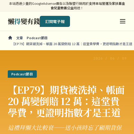
本站透過少量的GoogleAdsense廣告以及聯盟行銷用於
支持本站營運
及
家扶基金
會兒童教養公益
用途！
懶
得
變有錢
訂閱電子報
文章
Podcast節目
【EP79】期貨被洗掉、帳面 20 萬變倒賠 12 萬：這堂貴學費，更證明指數才是王道
2026 / 06 / 09
Podcast節目
【EP79】期貨被洗掉、帳面
20 萬變倒賠 12 萬：這堂貴
學費，更證明指數才是王道
這禮拜懶大比較衰——送小孩時忘了顧期貨保