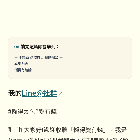
讀完這篇你會學到：
— 本集由
還沒有人
贊助播出 —
本集內容
懶得有結論
我的
Line@社群
#懶得ㄉㄟˇ變有錢
🎙️ “hi大家好!歡迎收聽「懶得變有錢」，我是
Mars，你也可以叫我懶大。這裡是幫助你了解