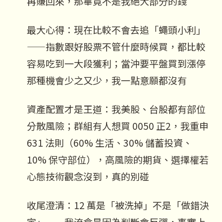
再賺回來，那畢竟不是我絕大部分的錢
最大心得：現在比較不會去追「蠅頭小利」
——指數跟好股票不管什麼時候買，都比較
容易吃到一大段獲利；當沖要平盤買到漲停
那種機會少之又少，我一點意願都沒有
資產配置才是王道：我美股、台股都有部位
分散風險；群組有人想買 0050 正2，我重申
631 法則（60% 生活、30% 儲蓄投資、
10% 保守部位），高風險的期貨、選擇權若
心態技術觀念沒到，真的別碰
收尾澄清：12 萬是「被洗掉」不是「做錯決
定」——我流倉是因為判斷會反彈，事實上