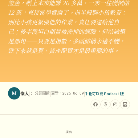
證金，帳上本來能賺 20 多萬，一來一往變倒賠
12 萬，直接當學費繳了。前半段聊小孩教養：
別比小孩更緊張他的作業，責任要還給他自
己；後半段坦白期貨被洗掉的經驗，但結論還
是那句——只要是指數，多頭結構永遠不變，
跌下來就是買，資產配置才是最重要的事。
M
|
|
|
懶大
3 分鐘閱讀
更新：2026-06-09
🎙 也可以聽 Podcast 版