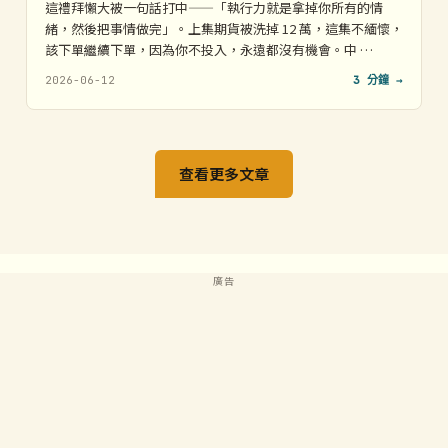
這禮拜懶大被一句話打中——「執行力就是拿掉你所有的情
緒，然後把事情做完」。上集期貨被洗掉 12 萬，這集不緬懷，
該下單繼續下單，因為你不投入，永遠都沒有機會。中 …
2026-06-12
3 分鐘 →
查看更多文章