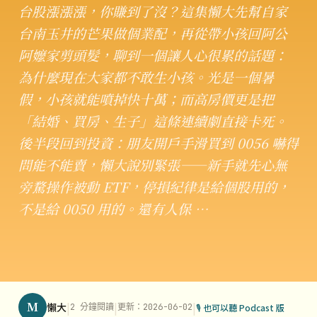
台股漲漲漲，你賺到了沒？這集懶大先幫自家
台南玉井的芒果做個業配，再從帶小孩回阿公
阿嬤家剪頭髮，聊到一個讓人心很累的話題：
為什麼現在大家都不敢生小孩。光是一個暑
假，小孩就能噴掉快十萬；而高房價更是把
「結婚、買房、生子」這條連續劇直接卡死。
後半段回到投資：朋友開戶手滑買到 0056 嚇得
問能不能賣，懶大說別緊張——新手就先心無
旁騖操作被動 ETF，停損紀律是給個股用的，
不是給 0050 用的。還有人保 …
M
|
|
|
懶大
2 分鐘閱讀
更新：2026-06-02
🎙 也可以聽 Podcast 版