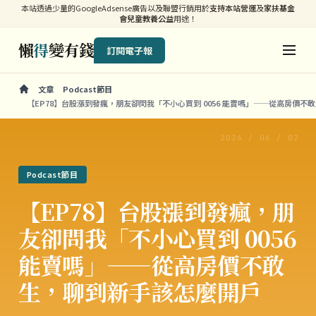
本站透過少量的GoogleAdsense廣告以及聯盟行銷用於
支持本站營運
及
家扶基金
會兒童教養公益
用途！
懶
得
變有錢
訂閱電子報
文章
Podcast節目
【EP78】台股漲到發瘋，朋友卻問我「不小心買到 0056 能賣嗎」——從高房價
2026 / 06 / 02
Podcast節目
【EP78】台股漲到發瘋，朋
友卻問我「不小心買到 0056
能賣嗎」——從高房價不敢
生，聊到新手該怎麼開戶