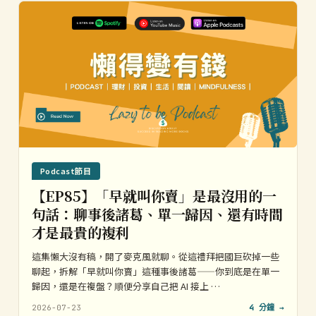
Podcast節目
【EP85】「早就叫你賣」是最沒用的一
句話：聊事後諸葛、單一歸因、還有時間
才是最貴的複利
這集懶大沒有稿，開了麥克風就聊。從這禮拜把國巨砍掉一些
聊起，拆解「早就叫你賣」這種事後諸葛——你到底是在單一
歸因，還是在複盤？順便分享自己把 AI 接上 …
2026-07-23
4 分鐘 →