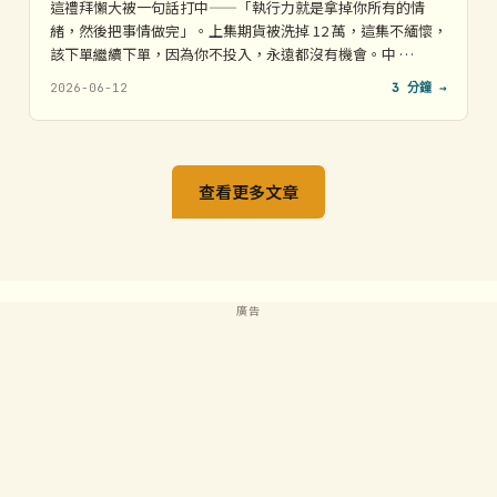
這禮拜懶大被一句話打中——「執行力就是拿掉你所有的情
緒，然後把事情做完」。上集期貨被洗掉 12 萬，這集不緬懷，
該下單繼續下單，因為你不投入，永遠都沒有機會。中 …
2026-06-12
3 分鐘 →
查看更多文章