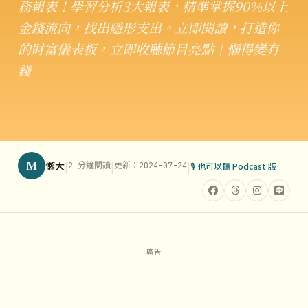
務報表！學習分析3大報表，精準掌握90%以上
金錢流向，找出隱形支出。立即閱讀，打造你
的財富儀表板，立即收聽節目亮點｜懶得變有
錢
M
|
|
|
懶大
2 分鐘閱讀
更新：2024-07-24
🎙 也可以聽 Podcast 版