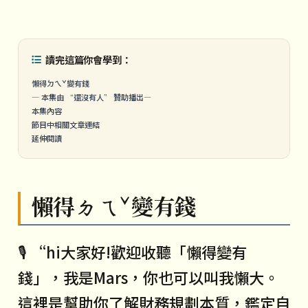
讀完這篇你會學到：
懶得ㄉㄟˇ變有錢
— 本集由 “還沒有人” 贊助播出—
本集內容
節目中相關文章連結
延伸閱讀
懶得ㄉㄟˇ變有錢
🎙️ “hi大家好!歡迎收聽「懶得變有
錢」，我是Mars，你也可以叫我懶大。
這裡是幫助你了解財務規劃本質，鑑定自