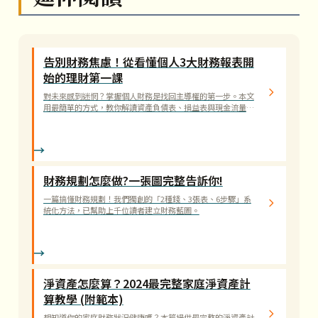
告別財務焦慮！從看懂個人3大財務報表開
始的理財第一課
對未來感到迷惘？掌握個人財務是找回主導權的第一步。本文
用最簡單的方式，教你解讀資產負債表、損益表與現金流量
表。
財務規劃怎麼做?一張圖完整告訴你!
一篇搞懂財務規劃！我們獨創的「2種錢、3張表、6步驟」系
統化方法，已幫助上千位讀者建立財務藍圖。
淨資產怎麼算？2024最完整家庭淨資產計
算教學 (附範本)
想知道你的家庭財務狀況健康嗎？本篇提供最完整的淨資產計