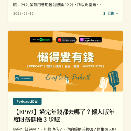
脹，24 吋螢幕用著用著就想換 32 吋，所以財富自 …
2026-03-13
2 分鐘 →
Podcast節目
【EP69】過完年錢都去哪了？懶人版年
度財務健檢 3 步驟
過完年紅包飛了、年終也花了，你的錢還活著嗎？這集懶大聊