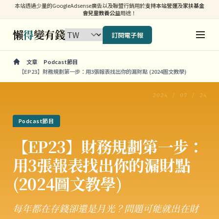
本站透過少量的GoogleAdsense廣告以及聯盟行銷用於
支持本站營運
及
家扶基金
會兒童教養公益
用途！
懶
得
變有錢
訂閱電子報
文章
Podcast節目
【EP23】財務規劃第一步：用3張報表找出你的漏財點 (2024圖文教學)
2024 / 07 / 24
Podcast節目
【EP23】財務規劃第一步：
用3張報表找出你的漏財點
(2024圖文教學)
每年都在存錢卻還是月光？問題可能就出在財