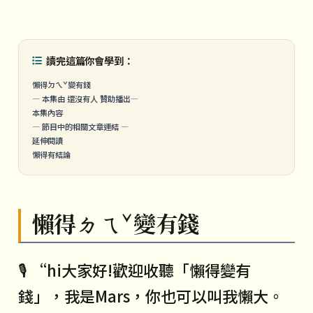
讀完這篇你會學到：
懶得ㄉㄟˇ變有錢
— 本集由 還沒有人 贊助播出—
本集內容
— 節目中的相關文章連結 —
延伸閱讀
懶得有結論
懶得ㄉㄟˇ變有錢
🎙️ “hi大家好!歡迎收聽「懶得變有
錢」，我是Mars，你也可以叫我懶大。