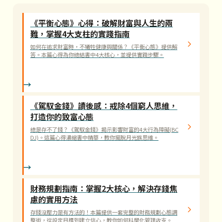
《平衡心態》心得：破解財富與人生的兩
難，掌握4大支柱的實踐指南
如何在追求財富時，不犧牲健康與關係？《平衡心態》提供解
答。本篇心得為你總結書中4大核心，並提供實踐步驟。
《駕馭金錢》讀後感：戒除4個窮人思維，
打造你的致富心態
總是存不了錢？《駕馭金錢》揭示影響財富的4大行為障礙(BC
DJ)。這篇心得濃縮書中精華，教你擺脫月光族思維。
財務規劃指南：掌握2大核心，解決存錢焦
慮的實用方法
存錢沒壓力是有方法的！本篇提供一套完整的財務規劃心態調
整術，從設定目標到建立信心，教你如何科學化管理收支。