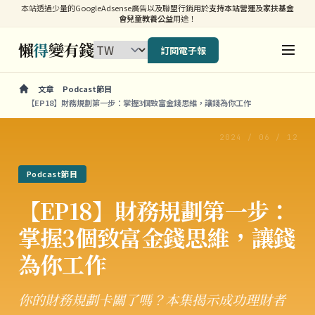
本站透過少量的GoogleAdsense廣告以及聯盟行銷用於
支持本站營運
及
家扶基金
會兒童教養公益
用途！
懶
得
變有錢
訂閱電子報
文章
Podcast節目
【EP18】財務規劃第一步：掌握3個致富金錢思維，讓錢為你工作
2024 / 06 / 12
Podcast節目
【EP18】財務規劃第一步：
掌握3個致富金錢思維，讓錢
為你工作
你的財務規劃卡關了嗎？本集揭示成功理財者