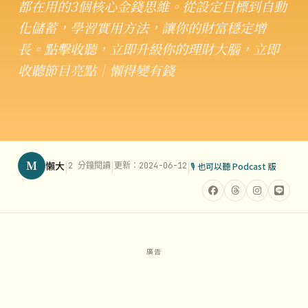
都在用的3個核心金錢思維。從設定目標到自動
化儲蓄，學習實用方法，讓你的財富穩定增
長。點擊收聽，立即升級你的理財大腦，立即
收聽節目亮點｜懶得變有錢
M
|
|
|
懶大
2 分鐘閱讀
更新：2024-06-12
🎙 也可以聽 Podcast 版