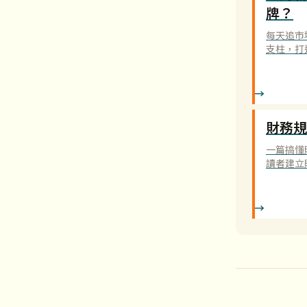
牌？
每天追市
支柱，打
財務規
一篇搞懂
讀者建立