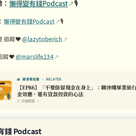
聽：
懶得變有錢Podcast
🎙️
：
懶得變有錢Podcast
🎙️
道 追蹤❤️
@lazytoberich
蹤❤️
@marslife234
📖 順便看這篇 · RELATED
【EP86】「不要保留現金在身上」：聊沖繩畢業旅
金效應，還有貸款投資的心法
3 分鐘閱讀 →
錢 Podcast