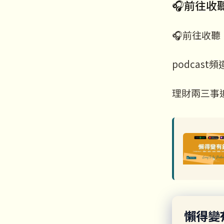
🎧前往收
🎧前往收聽
podcast頻
理財兩三事追
懶得變有