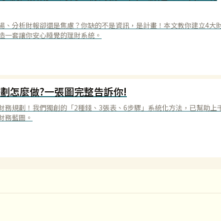
場、分析財報卻還是焦慮？你缺的不是資訊，是計畫！本文教你建立4大
造一套讓你安心睡覺的理財系統。
劃怎麼做?一張圖完整告訴你!
財務規劃！我們獨創的「2種錢、3張表、6步驟」系統化方法，已幫助上
財務藍圖。