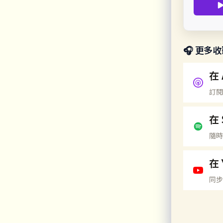
🎧 更多
在 
訂閱
在 
隨時
在 
同步