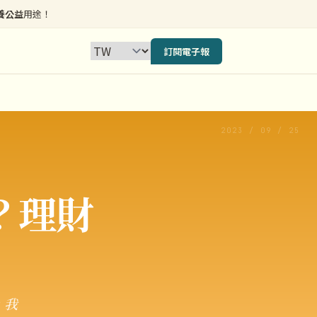
養公益
用途！
訂閱電子報
2023 / 09 / 25
？理財
，我