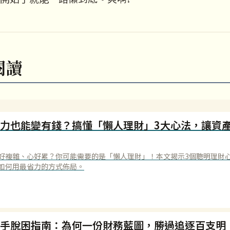
閱讀
力也能變有錢？搞懂「懶人理財」3大心法，讓資
好複雜、心好累？你可能需要的是「懶人理財」！本文揭示3個聰明理財
如何用最省力的方式佈局。
手脫困指南：為何一份財務藍圖，勝過追逐百支明