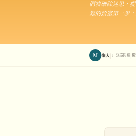
們將破除迷思，提
鬆的致富第一步，
M
|
|
懶大
1 分鐘閱讀
更