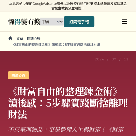
本站透過少量的GoogleAdsense廣告以及聯盟行銷用於
支持本站營運
及
家扶基金
會兒童教養公益
用途！
懶
得
變有錢
訂閱電子報
文章
閱讀心得
《財富自由的整理鍊金術》讀後感：5步驟實踐斷捨離理財法
2024 / 07 / 11
閱讀心得
《財富自由的整理鍊金術》
讀後感：5步驟實踐斷捨離理
財法
不只整理物品，更是整理人生與財富！《財富