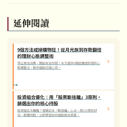
延伸閱讀
9個方法戒掉購物狂！從月光族到存款翻倍
的理財心態調整術
停止無效消費，開始有效存錢！本文提供9個經實證的理財心
態調整法，教你擺脫花錢心慌。
投資組合優化：用「股票斷捨離」3原則，
篩選出你的核心持股
投資組合太臃腫？借鏡日本「斷捨離」心法，用3大原則評
估、篩選持股。立即學習如何擺脫無效資產。