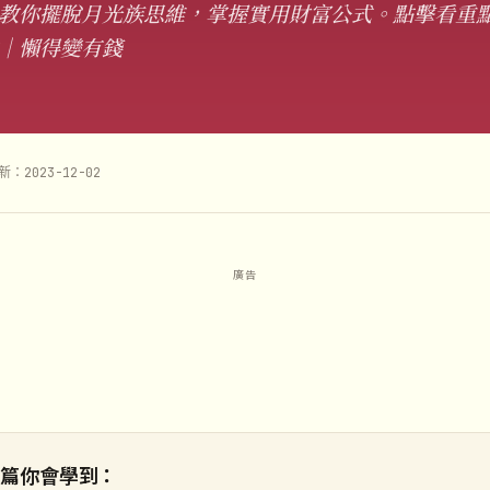
教你擺脫月光族思維，掌握實用財富公式。點擊看重
｜懶得變有錢
新：2023-12-02
這篇你會學到：