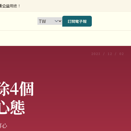
養公益
用途！
訂閱電子報
2023 / 12 / 02
除4個
心態
篇心