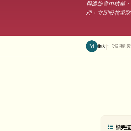
得濃縮書中精華，
理，立即吸收重點
M
|
|
懶大
5 分鐘閱讀
更
讀完