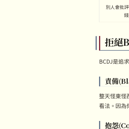
別人會批評
錢
拒絕B
BCDJ是追
責備(Bl
整天怪東怪
看法。因為
抱怨(Co