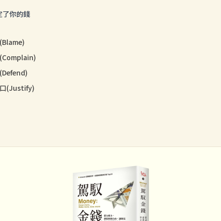
定了你的錢
Blame)
Complain)
Defend)
(Justify)