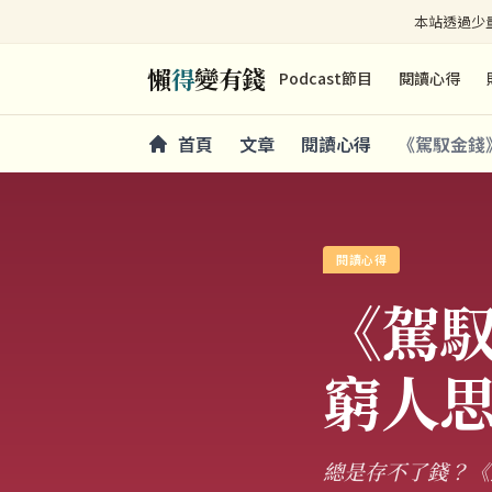
本站透過少量
懶
得
變有錢
Podcast節目
閱讀心得
首頁
文章
閱讀心得
《駕馭金錢
閱讀心得
《駕
窮人
總是存不了錢？《