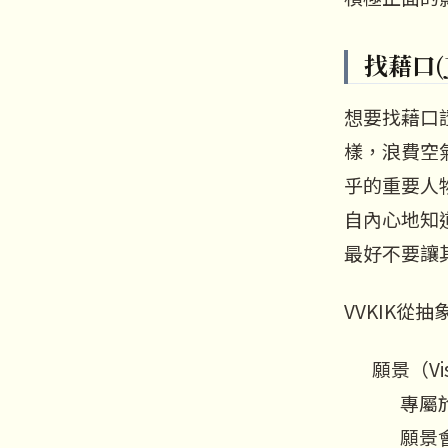
找藉口(Ju
想要找藉口
樣，浪費空
乎的重要人
自內心地知
最好不要讓
VVKIK從
願景（Vi
專屬
願景