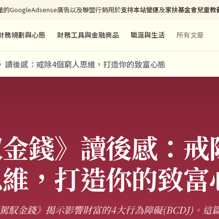
的GoogleAdsense廣告以及聯盟行銷用於
支持本站營運
及
家扶基金會兒童教
財務規劃與心態
財務工具與金融商品
職涯與生活
所有文章
》讀後感：戒除4個窮人思維，打造你的致富心態
馭金錢》讀後感：戒
思維，打造你的致富
駕馭金錢》揭示影響財富的4大行為障礙(BCDJ)。這